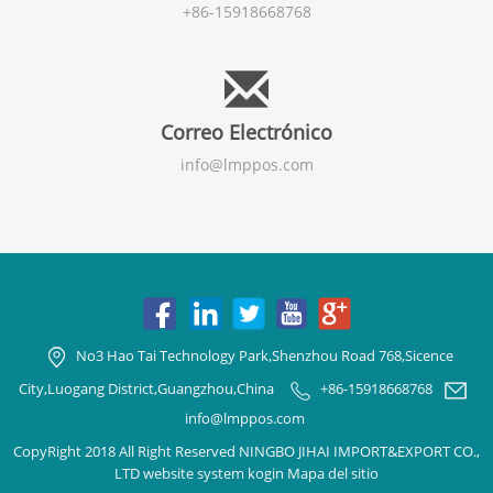
+86-15918668768
Correo Electrónico
info@lmppos.com
No3 Hao Tai Technology Park,Shenzhou Road 768,Sicence
City,Luogang District,Guangzhou,China
+86-15918668768
info@lmppos.com
CopyRight 2018 All Right Reserved NINGBO JIHAI IMPORT&EXPORT CO.,
LTD website system kogin
Mapa del sitio