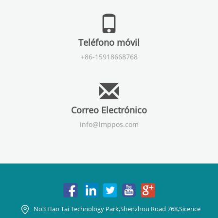
Teléfono móvil
+86-15918668768
Correo Electrónico
info@lmppos.com
No3 Hao Tai Technology Park,Shenzhou Road 768,Sicence