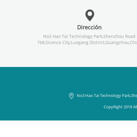
Dirección
No3 Hao Tai Technology Park,Shenzhou Road
768,Sicence City,Luogang District,Guangzhou,Ch
No3 Hao Tai Technology Park,Sh
CopyRight 2018 A