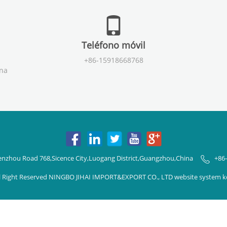
Teléfono móvil
+86-15918668768
ina
enzhou Road 768,Sicence City,Luogang District,Guangzhou,China
+86
ll Right Reserved NINGBO JIHAI IMPORT&EXPORT CO., LTD website system 