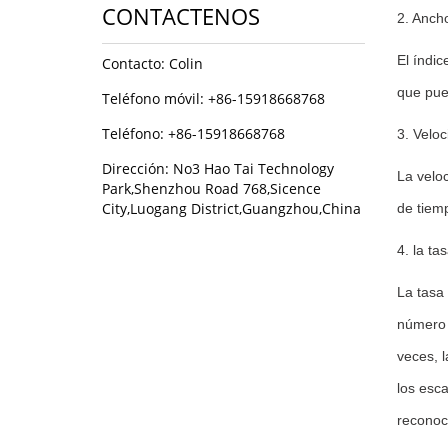
CONTACTENOS
2. Anch
El índic
Contacto: Colin
que pue
Teléfono móvil: +86-15918668768
Teléfono: +86-15918668768
3. Velo
Dirección: No3 Hao Tai Technology
La veloc
Park,Shenzhou Road 768,Sicence
City,Luogang District,Guangzhou,China
de tiem
4. la ta
La tasa 
número 
veces, 
los esc
reconoc