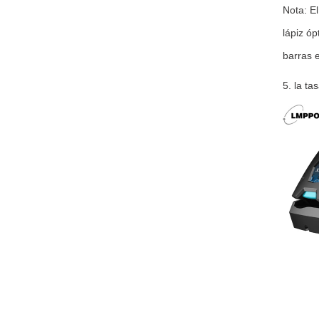
Nota: E
lápiz óp
barras 
5. la ta