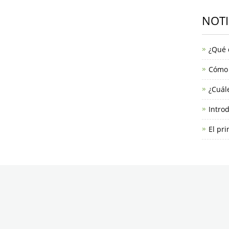
NOTI
¿Qué 
Cómo 
¿Cuále
Introd
El pri